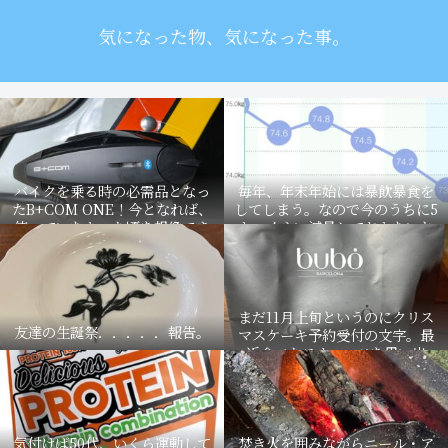
気になった物、気になった事。
バイクを乗る時の必需品となっ
毎年、年末年始には暴飲暴食を
たB+COM ONE！今となれば、
してしまう。なので今のうちに5
使っていなかった頃を想像でき
キロくらい減量しておかないと
ない。
マズイ事に。
まだ11月上旬というのにクリス
友達の生誕祭．．．．．報告。
マスケーキ予約受付の文字。最
近食べたスウィーツを思い出
す。
気付けば50代、いくら運動して
焚き火を囲みながらニール・ア