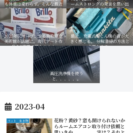
も体重は変わらず。そんな最近
ームストロングの発言を思い出
の飲物はこれ．．．．プロテイ
す。もちろんあの有名な発言！
ン。
2025年にオープンする鳥取県立
最近、充電式集じん機の音が大
美術館が話題に。現代アート作
きく感じる。 分解清掃の方法と
品を3億円で購入！！！
必要なもの。
高圧洗浄機を使う
と．．．．．。
2023-04
花粉？黄砂？窓も開けられないか
ペット 生き物
らルームエアコン取り付け依頼と
思いきや．．．．．実は？それと