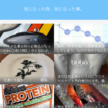
気になった物、気になった事。
バイクを乗る時の必需品となっ
毎年、年末年始には暴飲暴食を
たB+COM ONE！今となれば、
してしまう。なので今のうちに5
使っていなかった頃を想像でき
キロくらい減量しておかないと
ない。
マズイ事に。
まだ11月上旬というのにクリス
友達の生誕祭．．．．．報告。
マスケーキ予約受付の文字。最
近食べたスウィーツを思い出
す。
気付けば50代、いくら運動して
焚き火を囲みながらニール・ア