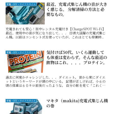
最近、充電式集じん機の音が大き
家電・DIY・ライフスタイル
く感じる。 分解清掃の方法と必
要なもの。
充電きれても安心！街中レンタル充電付き【ChargeSPOT Wi-Fi】
最近、使用中の音が気になり出して．．． 日頃大活躍の充電式集じ
ん機。以前はコンセント式を使っていたが、これはとても稼働時...
気付けば50代、いくら運動して
家電・DIY・ライフスタイル
も体重は変わらず。そんな最近の
飲物はこれ．．．．プロテイン。
過去に何度かチャレンジした．．．ダイエット。 昔から常にダイエ
ットというキーワードが頭の中にいる。 記憶が正しければ、小６の
頃の体重は６０キロ前後だったような。 自分の影を見て「これくら
い細かったらいいのに」なんていつも...
マキタ（makita)充電式集じん機
家電・DIY・ライフスタイル
の巻