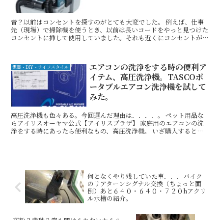
昔？以前はコンセントを探すのがとても大変でした。 例えば、仕事
先（現場）で掃除機を使うとき、以前は長いコードをやっと見つけた
コンセントに挿して使用していました。それも近くにコンセントがあ
ればまだ良いのですが、...
エアコンの洗浄をする時の便利ア
家電・DIY・ライフスタイル
イテム、高圧洗浄機。TASCOポ
ータブルエアコン洗浄機を試して
みた。
高圧洗浄機も色々ある。今回選んだ理由は．．．．。 ペット用品な
らアイリスオーヤマ公式【アイリスプラザ】 家庭用のエアコンの洗
浄をする時にあったら便利なもの、高圧洗浄機。 いざ購入するとな
ると色々あって．．．．ど...
何となくやり残していた事．．．バイク
のリアターンシグナル交換（ちょっと面
倒）あと６４０・６４０・７２０hアクリ
ル水槽の紹介。