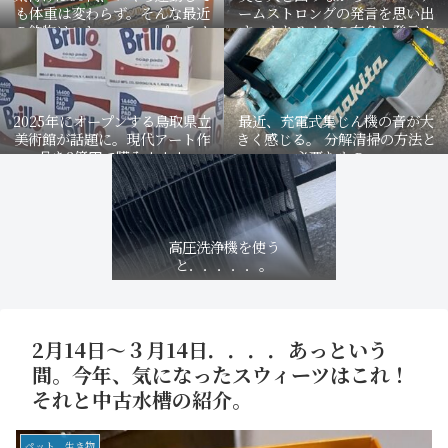
も体重は変わらず。そんな最近
ームストロングの発言を思い出
の飲物はこれ．．．．プロテイ
す。もちろんあの有名な発言！
ン。
2025年にオープンする鳥取県立
最近、充電式集じん機の音が大
美術館が話題に。現代アート作
きく感じる。 分解清掃の方法と
品を3億円で購入！！！
必要なもの。
高圧洗浄機を使う
と．．．．．。
2月14日〜３月14日．．．．あっという
間。今年、気になったスウィーツはこれ！
それと中古水槽の紹介。
ペット 生き物