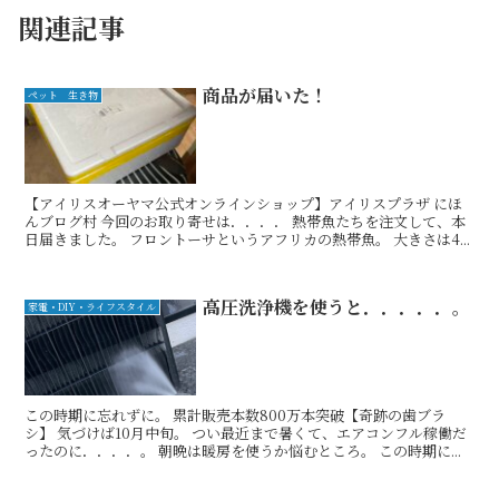
関連記事
商品が届いた！
ペット 生き物
【アイリスオーヤマ公式オンラインショップ】アイリスプラザ にほ
んブログ村 今回のお取り寄せは．．．． 熱帯魚たちを注文して、本
日届きました。 フロントーサというアフリカの熱帯魚。 大きさは4...
高圧洗浄機を使うと．．．．．。
家電・DIY・ライフスタイル
この時期に忘れずに。 累計販売本数800万本突破【奇跡の歯ブラ
シ】 気づけば10月中旬。 つい最近まで暑くて、エアコンフル稼働だ
ったのに．．．．。 朝晩は暖房を使うか悩むところ。 この時期に...