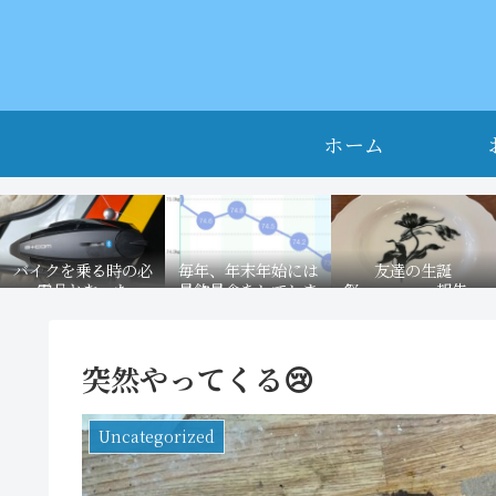
ホーム
バイクを乗る時の必
毎年、年末年始には
友達の生誕
需品となった
暴飲暴食をしてしま
祭．．．．．報告。
B+COM ONE！今と
う。なので今のうち
なれば、使っていな
に5キロくらい減量
かった頃を想像でき
しておかないとマズ
突然やってくる😢
ない。
イ事に。
Uncategorized