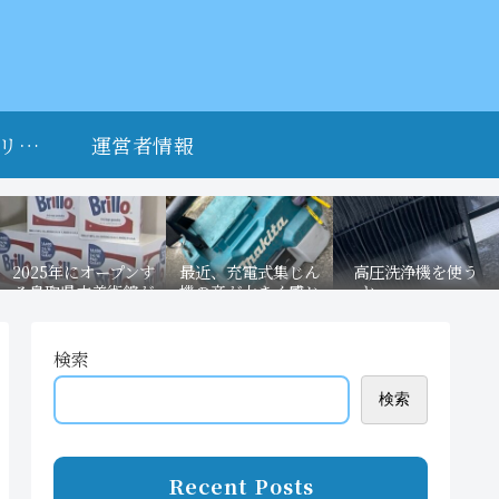
リシ
運営者情報
2025年にオープンす
最近、充電式集じん
高圧洗浄機を使う
る鳥取県立美術館が
機の音が大きく感じ
と．．．．．。
話題に。現代アート
る。 分解清掃の方法
作品を3億円で購
と必要なもの。
入！！！
検索
検索
Recent Posts