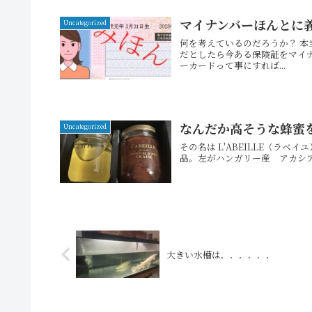
マイナンバーほんとに
Uncategorized
何を考えているのだろうか？ 
だとしたら今ある保険証をマイ
ーカードって事にすれば...
なんだか高そうな蜂蜜
Uncategorized
その名は L'ABEILLE（ラ
品。左がハンガリー産 アカシア
大きい水槽は．．．．．．