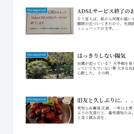
ADSLサービス終了の
Uncategorized
そう言えば、前から何度か届いて
期限が近づいてきたので、光回線
ッシュバックの文字。...
はっきりしない陽気
Uncategorized
台風が迫っている？ 天予報を見
っていてもでいない事 大きな
心配した。 その時...
旧友と久しぶりに．．
Uncategorized
見知らぬ着信 正直、一年以上使
ぶりの友達だと、番号通知のみ。
と言う飲み会を...