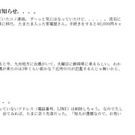
お知らせ．．．。
いたコノ連絡。 ず〜っと気にはなっていたけど．．．．．。 流石に
に移行。 たまたま入った家電屋さん。手続きをすると40,000円キャ
ると今、九州地方に台風がいて、火曜日に静岡県に来るらしい。 わか
台風が来たのは3年くらい前かな？近所の川が氾濫するんじゃ無いかと、
．．。
っていないアドレス（電話番号、LINE）は削除しちゃう。 なので久し
 出てみれば、たまに会う友達だった。 「知人が還暦なので、お祝い