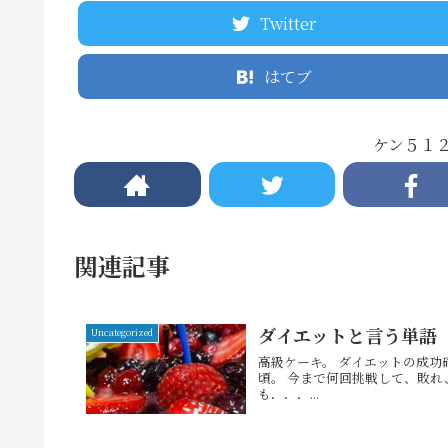
Twitter
はてブ
ケン５１２
関連記事
ダイエットと言う単語
Uncategorized
高級ケーキ。 ダイエットの成功
頃。 今まで何回挑戦して、敗れ
も．．．...